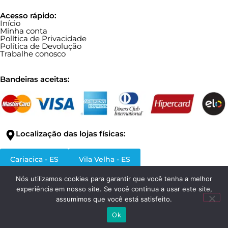
Acesso rápido:
Início
Minha conta
Política de Privacidade
Política de Devolução
Trabalhe conosco
Bandeiras aceitas:
Localização das lojas físicas:
Cariacica - ES
Vila Velha - ES
Nós utilizamos cookies para garantir que você tenha a melhor
experiência em nosso site. Se você continua a usar este site,
assumimos que você está satisfeito.
Ok
© Todos os direitos reservados.