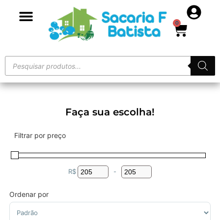
0
Faça sua escolha!
Filtrar por preço
R$
-
Minimum Price
Maximum Price
Ordenar por
Sort Products