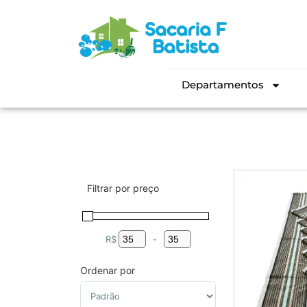
Departamentos
Filtrar por preço
R$
-
Minimum Price
Maximum Price
Ordenar por
Sort Products