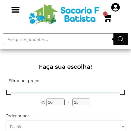
0
Faça sua escolha!
Filtrar por preço
R$
-
Minimum Price
Maximum Price
Ordenar por
Sort Products