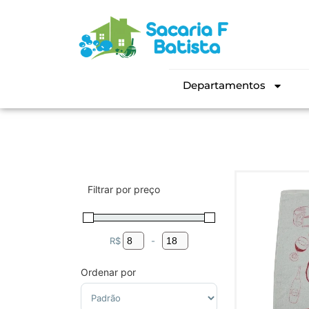
Departamentos
Filtrar por preço
R$
-
Minimum Price
Maximum Price
Ordenar por
Sort Products