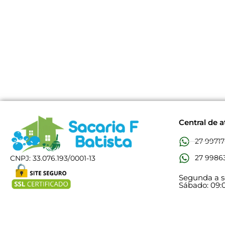
Central de 
27 99717
27 99863
CNPJ: 33.076.193/0001-13
Segunda a se
Sábado: 09:0