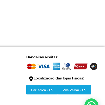
Bandeiras aceitas:
Localização das lojas físicas:
Cariacica - ES
Vila Velha - ES