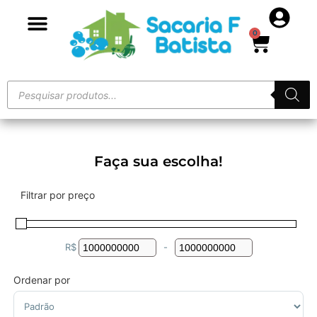
0
Faça sua escolha!
Filtrar por preço
R$
-
Minimum Price
Maximum Price
Ordenar por
Sort Products