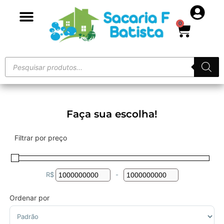
0
Faça sua escolha!
Filtrar por preço
R$
-
Minimum Price
Maximum Price
Ordenar por
Sort Products