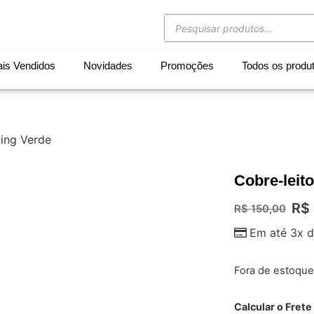
is Vendidos
Novidades
Promoções
Todos os produ
king Verde
Cobre-leit
R$
R$
150,00
Em até 3x 
Fora de estoque
Calcular o Frete