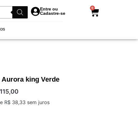
0
Entre ou
Cadastre-se
tos
o Aurora king Verde
115,00
de
R$
38,33
sem juros