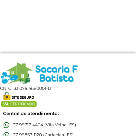
CNPJ: 33.076.193/0001-13
Central de atendimento:
27 99717 4404 (Vila Velha- ES)
27 99863 1120 (Cariacica- ES)