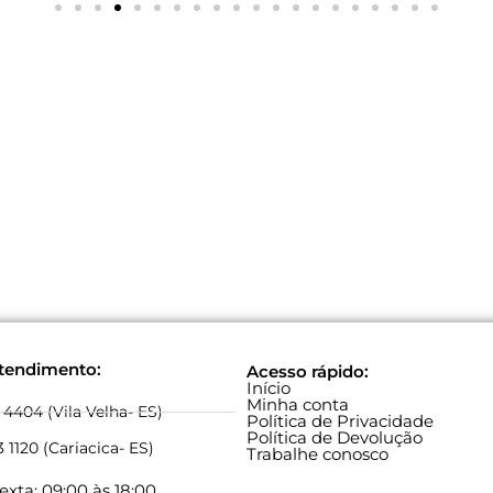
atendimento:
Acesso rápido:
Início
Minha conta
 4404 (Vila Velha- ES)
Política de Privacidade
Política de Devolução
 1120 (Cariacica- ES)
Trabalhe conosco
xta: 09:00 às 18:00