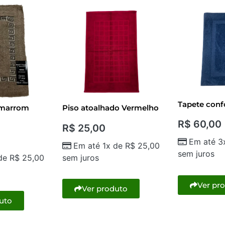
Tapete conf
 marrom
Piso atoalhado Vermelho
R$
60,00
R$
25,00
Em até 3
Em até 1x de
R$
25,00
sem juros
 de
R$
25,00
sem juros
Ver pr
Ver produto
uto