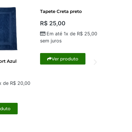
Tapete Creta preto
R$
25,00
Em até 1x de
R$
25,00
sem juros
Ver produto
ort Azul
Tapete Cr
R$
25,0
x de
R$
20,00
Em até
sem juros
oduto
Ver p