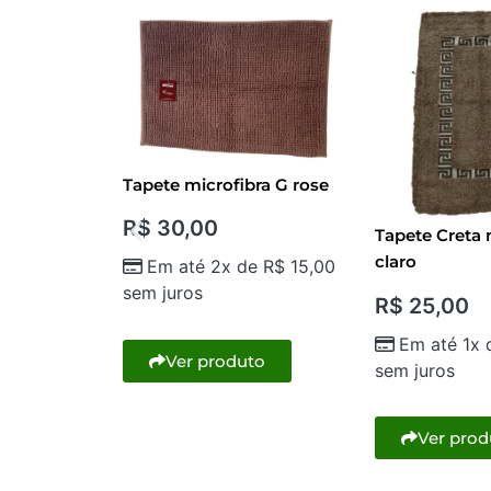
Tapete microfibra G rose
R$
30,00
a nude
Tapete Creta
claro
Em até 2x de
R$
15,00
sem juros
R$
25,00
de
R$
20,00
Em até 1x
Ver produto
sem juros
to
Ver prod