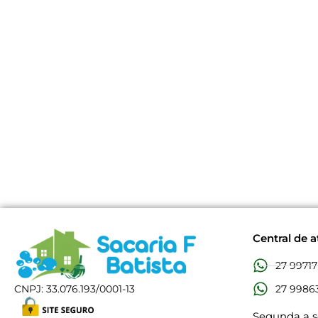
Central de 
27 99717
27 99863
CNPJ: 33.076.193/0001-13
Segunda a se