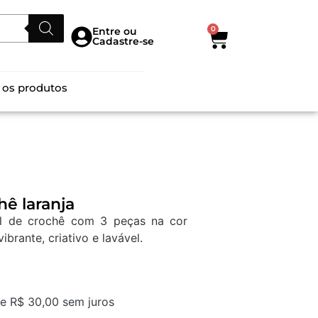
0
Entre ou
Cadastre-se
 os produtos
hê laranja
al de crochê com 3 peças na cor
vibrante, criativo e lavável.
de
R$
30,00
sem juros