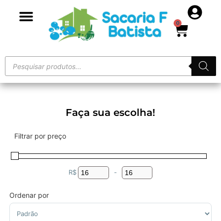
0
Faça sua escolha!
Filtrar por preço
R$
-
Minimum Price
Maximum Price
Ordenar por
Sort Products