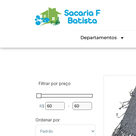
Departamentos
Filtrar por preço
R$
-
Minimum Price
Maximum Price
Ordenar por
Sort Products